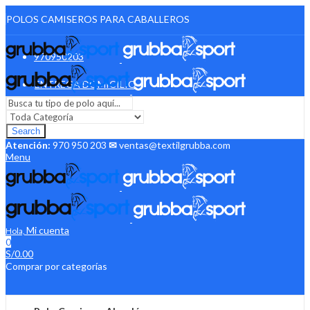
POLOS CAMISEROS PARA CABALLEROS
970950203
ENTREGA DOMICILIO
Search
Atención:
970 950 203
✉
ventas@textilgrubba.com
Menu
Mi cuenta
Hola,
0
S/
0.00
Comprar por categorías