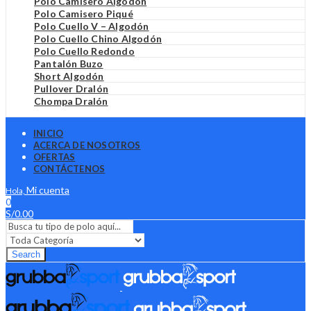
Polo Camisero Algodón
Polo Camisero Piqué
Polo Cuello V – Algodón
Polo Cuello Chino Algodón
Polo Cuello Redondo
Pantalón Buzo
Short Algodón
Pullover Dralón
Chompa Dralón
INICIO
ACERCA DE NOSOTROS
OFERTAS
CONTÁCTENOS
Mi cuenta
Hola,
0
S/
0.00
Search