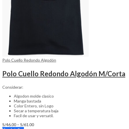
on
the
product
page
Polo Cuello Redondo Algodón
Polo Cuello Redondo Algodón M/Corta
Considerar:
Algodon molde clasico
Manga bastada
Color Entero, sin Logo
Secar a temperatura baja
Facil de usar y versatil.
Price
S/
46.00
–
S/
61.00