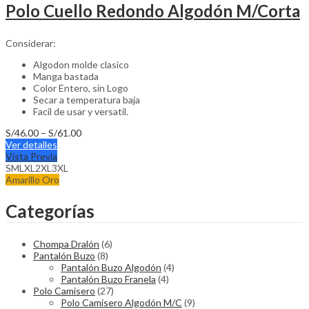
Polo Cuello Redondo Algodón M/Corta
Considerar:
Algodon molde clasico
Manga bastada
Color Entero, sin Logo
Secar a temperatura baja
Facil de usar y versatil.
Price
S/
46.00
–
S/
61.00
This
range:
Ver detalles
product
S/46.00
Vista Previa
has
through
S
M
L
XL
2XL
3XL
multiple
S/61.00
Amarillo Oro
variants.
The
Categorías
options
may
be
Chompa Dralón
(6)
chosen
Pantalón Buzo
(8)
on
Pantalón Buzo Algodón
(4)
the
Pantalón Buzo Franela
(4)
product
Polo Camisero
(27)
page
Polo Camisero Algodón M/C
(9)