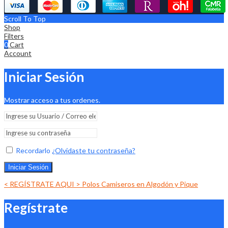
Scroll To Top
Shop
Filters
0
Cart
Account
Iniciar Sesión
Mostrar acceso a tus ordenes.
Recordarlo
¿Olvidaste tu contraseña?
Iniciar Sesión
< REGÍSTRATE AQUI > Polos Camiseros en Algodón y Pique
Regístrate