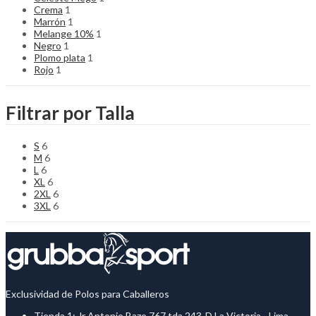
Crema
1
Marrón
1
Melange 10%
1
Negro
1
Plomo plata
1
Rojo
1
Filtrar por Talla
S
6
M
6
L
6
XL
6
2XL
6
3XL
6
Exclusividad de Polos para Caballeros
Tienda 1: Jr Antonio Bazo 767 tda 243-D La Victoria - Lima