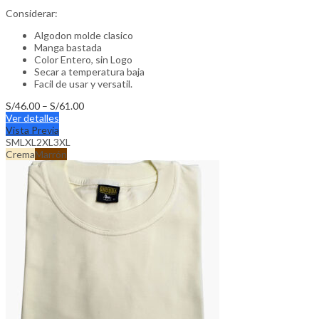
Considerar:
Algodon molde clasico
Manga bastada
Color Entero, sin Logo
Secar a temperatura baja
Facil de usar y versatil.
Price
S/
46.00
–
S/
61.00
This
range:
Ver detalles
product
S/46.00
Vista Previa
has
through
S
M
L
XL
2XL
3XL
multiple
S/61.00
Crema
Marrón
variants.
The
options
may
be
chosen
on
the
product
page