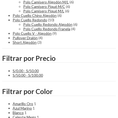
Polo Camisero Algodón M/L
(6)
Polo Camisero Piqué M/C
(6)
Polo Camisero Piqué M/L
(6)
Polo Cuello Chino Algodón
(6)
Polo Cuello Redondo
(10)
Polo Cuello Redondo Algodón
(6)
Polo Cuello Redondo Franela
(4)
Polo Cuello V - Algodón
(9)
Pullover Dralón
(4)
Short Algodón
(3)
Filtrar por Precio
S/
0.00
-
S/
50.00
S/
50.00
-
S/
100.00
Filtrar por Color
Amarillo Oro
1
Azul Marino
1
Blanco
1
Celeste Mego
1