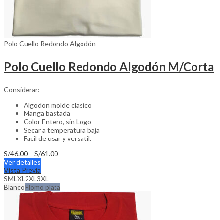
Polo Cuello Redondo Algodón
Polo Cuello Redondo Algodón M/Corta
Considerar:
Algodon molde clasico
Manga bastada
Color Entero, sin Logo
Secar a temperatura baja
Facil de usar y versatil.
Price
S/
46.00
–
S/
61.00
This
range:
Ver detalles
product
S/46.00
Vista Previa
has
through
S
M
L
XL
2XL
3XL
multiple
S/61.00
Blanco
Plomo plata
variants.
The
options
may