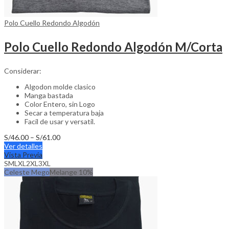
Polo Cuello Redondo Algodón
Polo Cuello Redondo Algodón M/Corta
Considerar:
Algodon molde clasico
Manga bastada
Color Entero, sin Logo
Secar a temperatura baja
Facil de usar y versatil.
Price
S/
46.00
–
S/
61.00
This
range:
Ver detalles
product
S/46.00
Vista Previa
has
through
S
M
L
XL
2XL
3XL
multiple
S/61.00
Celeste Mego
Melange 10%
variants.
The
options
may
be
chosen