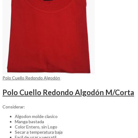
be
chosen
on
the
product
page
Polo Cuello Redondo Algodón
Polo Cuello Redondo Algodón M/Corta
Considerar:
Algodon molde clasico
Manga bastada
Color Entero, sin Logo
Secar a temperatura baja
Facil de usar y versatil.