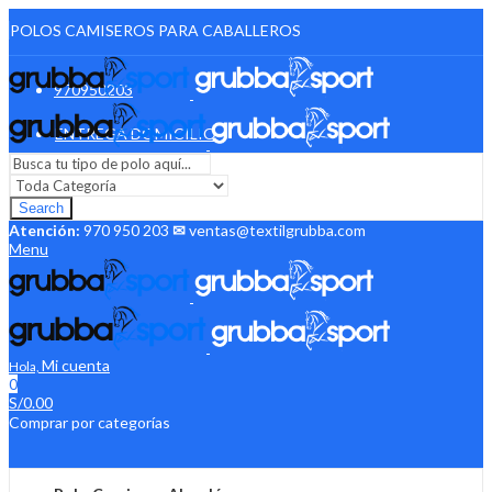
POLOS CAMISEROS PARA CABALLEROS
970950203
ENTREGA DOMICILIO
Search
Atención:
970 950 203
✉
ventas@textilgrubba.com
Menu
Mi cuenta
Hola,
0
S/
0.00
Comprar por categorías