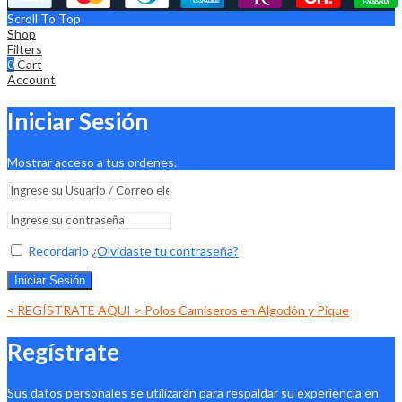
Scroll To Top
Shop
Filters
0
Cart
Account
Iniciar Sesión
Mostrar acceso a tus ordenes.
Recordarlo
¿Olvidaste tu contraseña?
Iniciar Sesión
< REGÍSTRATE AQUI > Polos Camiseros en Algodón y Pique
Regístrate
Sus datos personales se utilizarán para respaldar su experiencia en