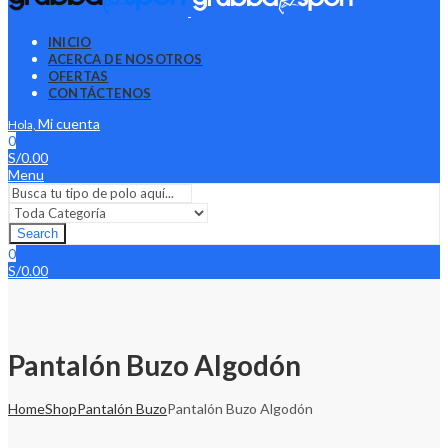
INICIO
ACERCA DE NOSOTROS
OFERTAS
CONTÁCTENOS
Mi cuenta
Hola,
0
S/
0.00
Menu
Search
0
S/
0.00
Pantalón Buzo Algodón
Home
Shop
Pantalón Buzo
Pantalón Buzo Algodón