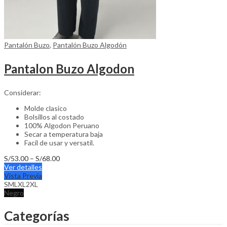
Pantalón Buzo
,
Pantalón Buzo Algodón
Pantalon Buzo Algodon
Considerar:
Molde clasico
Bolsillos al costado
100% Algodon Peruano
Secar a temperatura baja
Facil de usar y versatil.
Price
S/
53.00
–
S/
68.00
This
range:
Ver detalles
product
S/53.00
Vista Previa
has
through
S
M
L
XL
2XL
multiple
S/68.00
Negro
variants.
The
Categorías
options
may