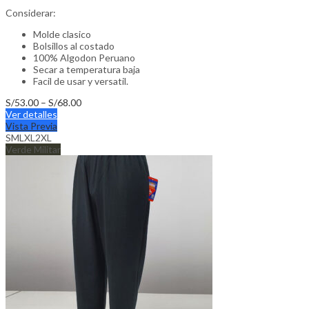
Considerar:
Molde clasico
Bolsillos al costado
100% Algodon Peruano
Secar a temperatura baja
Facil de usar y versatil.
Price
S/
53.00
–
S/
68.00
This
range:
Ver detalles
product
S/53.00
Vista Previa
has
through
S
M
L
XL
2XL
multiple
S/68.00
Verde Militar
variants.
The
options
may
be
chosen
on
the
product
page