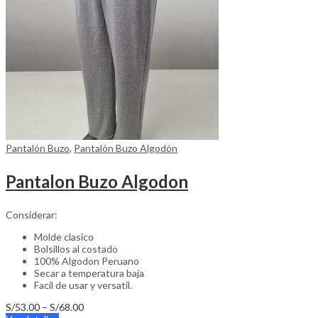
on
the
product
page
Pantalón Buzo
,
Pantalón Buzo Algodón
Pantalon Buzo Algodon
Considerar:
Molde clasico
Bolsillos al costado
100% Algodon Peruano
Secar a temperatura baja
Facil de usar y versatil.
Price
S/
53.00
–
S/
68.00