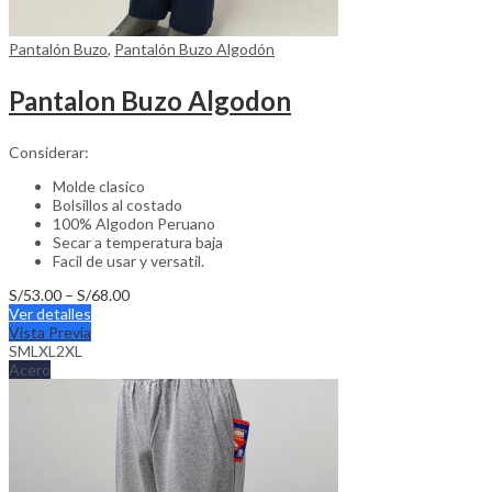
Pantalón Buzo
,
Pantalón Buzo Algodón
Pantalon Buzo Algodon
Considerar:
Molde clasico
Bolsillos al costado
100% Algodon Peruano
Secar a temperatura baja
Facil de usar y versatil.
Price
S/
53.00
–
S/
68.00
This
range:
Ver detalles
product
S/53.00
Vista Previa
has
through
S
M
L
XL
2XL
multiple
S/68.00
Acero
variants.
The
options
may
be
chosen