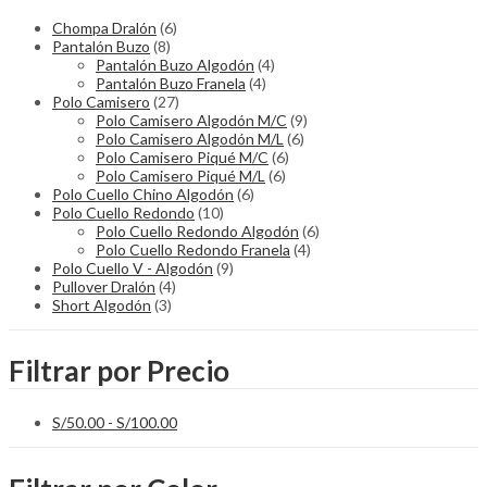
be
Chompa Dralón
(6)
chosen
Pantalón Buzo
(8)
on
Pantalón Buzo Algodón
(4)
the
Pantalón Buzo Franela
(4)
product
Polo Camisero
(27)
page
Polo Camisero Algodón M/C
(9)
Polo Camisero Algodón M/L
(6)
Polo Camisero Piqué M/C
(6)
Polo Camisero Piqué M/L
(6)
Polo Cuello Chino Algodón
(6)
Polo Cuello Redondo
(10)
Polo Cuello Redondo Algodón
(6)
Polo Cuello Redondo Franela
(4)
Polo Cuello V - Algodón
(9)
Pullover Dralón
(4)
Short Algodón
(3)
Filtrar por Precio
S/
50.00
-
S/
100.00