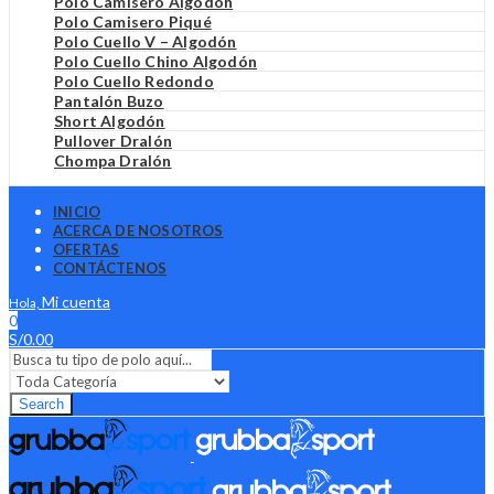
Polo Camisero Algodón
Polo Camisero Piqué
Polo Cuello V – Algodón
Polo Cuello Chino Algodón
Polo Cuello Redondo
Pantalón Buzo
Short Algodón
Pullover Dralón
Chompa Dralón
INICIO
ACERCA DE NOSOTROS
OFERTAS
CONTÁCTENOS
Mi cuenta
Hola,
0
S/
0.00
Search