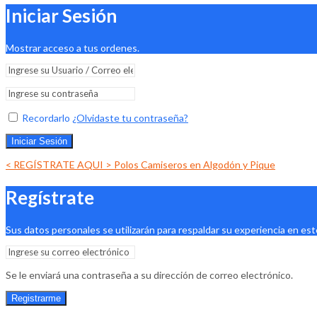
Iniciar Sesión
Mostrar acceso a tus ordenes.
Recordarlo
¿Olvidaste tu contraseña?
Iniciar Sesión
< REGÍSTRATE AQUI > Polos Camiseros en Algodón y Pique
Regístrate
Sus datos personales se utilizarán para respaldar su experiencia en est
Se le enviará una contraseña a su dirección de correo electrónico.
Registrarme