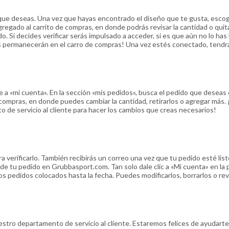
que deseas. Una vez que hayas encontrado el diseño que te gusta, escoge
á agregado al carrito de compras, en donde podrás revisar la cantidad o qu
. Si decides verificar serás impulsado a acceder, si es que aún no lo ha
permanecerán en el carro de compras! Una vez estés conectado, tendrás 
a «mi cuenta». En la sección «mis pedidos», busca el pedido que deseas c
 compras, en donde puedes cambiar la cantidad, retirarlos o agregar más. 
 de servicio al cliente para hacer los cambios que creas necesarios!
a verificarlo. También recibirás un correo una vez que tu pedido esté li
e tu pedido en Grubbasport.com. Tan solo dale clic a «Mi cuenta» en la 
s pedidos colocados hasta la fecha. Puedes modificarlos, borrarlos o rev
estro departamento de servicio al cliente. Estaremos felices de ayudart