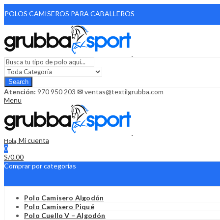
POLOS CAMISEROS PARA CABALLEROS
970950203
ENTREGA DOMICILIO
Search
Atención:
970 950 203
✉
ventas@textilgrubba.com
Menu
Mi cuenta
Hola,
0
S/
0.00
Comprar por categorías
Polo Camisero Algodón
Polo Camisero Piqué
Polo Cuello V – Algodón