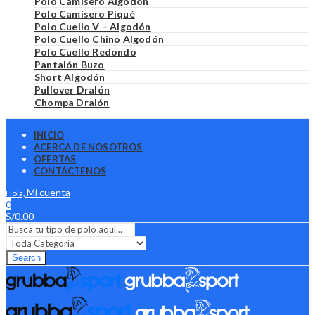
Polo Camisero Algodón
Polo Camisero Piqué
Polo Cuello V – Algodón
Polo Cuello Chino Algodón
Polo Cuello Redondo
Pantalón Buzo
Short Algodón
Pullover Dralón
Chompa Dralón
INICIO
ACERCA DE NOSOTROS
OFERTAS
CONTÁCTENOS
Mi cuenta
Hola,
0
S/
0.00
Search