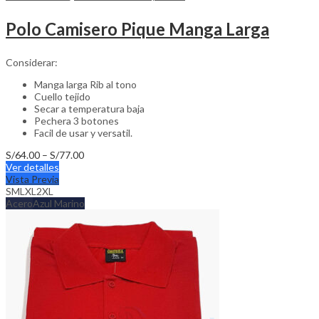
Polo Camisero Pique Manga Larga
Considerar:
Manga larga Rib al tono
Cuello tejido
Secar a temperatura baja
Pechera 3 botones
Facil de usar y versatil.
Price
S/
64.00
–
S/
77.00
This
range:
Ver detalles
product
S/64.00
Vista Previa
has
through
S
M
L
XL
2XL
multiple
S/77.00
Acero
Azul Marino
variants.
The
options
may
be
chosen
on
the
product