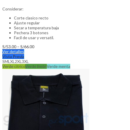
Considerar:
Corte clasico recto
Ajuste regular
Secar a temperatura baja
Pechera 3 botones
Facil de usar y versatil.
Price
S/
53.00
–
S/
66.00
This
range:
Ver detalles
product
S/53.00
Vista Previa
has
through
S
M
L
XL
2XL
3XL
multiple
S/66.00
Verde cítrico
Verde limón
Verde menta
variants.
The
options
may
be
chosen
on
the
product
page