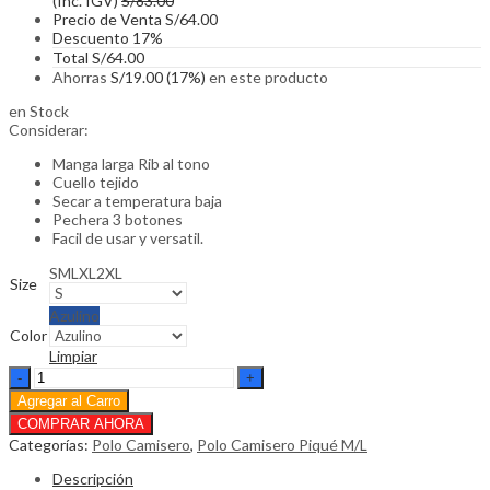
(Inc. IGV)
S/
83.00
Precio de Venta
S/
64.00
Descuento
17%
Total
S/
64.00
Ahorras
S/
19.00
(17%)
en este producto
en Stock
Considerar:
Manga larga Rib al tono
Cuello tejido
Secar a temperatura baja
Pechera 3 botones
Facil de usar y versatil.
S
M
L
XL
2XL
Size
Azulino
Color
Limpiar
Polo
Camisero
Agregar al Carro
Pique
Manga
Categorías:
Polo Camisero
,
Polo Camisero Piqué M/L
Larga
cantidad
Descripción