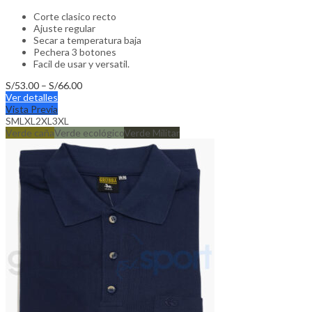
Corte clasico recto
Ajuste regular
Secar a temperatura baja
Pechera 3 botones
Facil de usar y versatil.
Price
S/
53.00
–
S/
66.00
This
range:
Ver detalles
product
S/53.00
Vista Previa
has
through
S
M
L
XL
2XL
3XL
multiple
S/66.00
Verde caña
Verde ecológico
Verde Militar
variants.
The
options
may
be
chosen
on
the
product
page