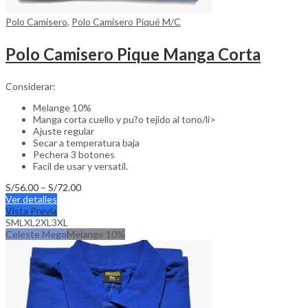
Polo Camisero
,
Polo Camisero Piqué M/C
Polo Camisero Pique Manga Corta
Considerar:
Melange 10%
Manga corta cuello y pu?o tejido al tono/li>
Ajuste regular
Secar a temperatura baja
Pechera 3 botones
Facil de usar y versatil.
Price
S/
56.00
–
S/
72.00
This
range:
Ver detalles
product
S/56.00
Vista Previa
has
through
S
M
L
XL
2XL
3XL
multiple
S/72.00
Celeste Mego
Melange 10%
variants.
The
options
may
be
chosen