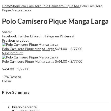
Home
Shop
Polo Camisero
Polo Camisero Piqué M/L
Polo Camisero
Pique Manga Larga
Polo Camisero Pique Manga Larga
Share:
Facebook
Twitter
LinkedIn
Telegram
Pinterest
Previous product
Price
Polo Camisero Pique Manga Larga
S/
64.00
–
S/
77.00
range:
Next product
S/64.00
through
Price
Polo Camisero Pique Manga Larga
S/
64.00
–
S/
77.00
S/77.00
range:
Price
S/
64.00
–
S/
77.00
S/64.00
range:
through
17
% Descto
S/64.00
S/77.00
Close
through
S/77.00
Price Summary
Precio de Venta