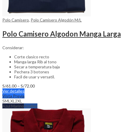
Polo Camisero
,
Polo Camisero Algodón M/L
Polo Camisero Algodon Manga Larga
Considerar:
Corte clasico recto
Manga larga Rib al tono
Secar a temperatura baja
Pechera 3 botones
Facil de usar y versatil.
Price
S/
61.00
–
S/
72.00
This
range:
Ver detalles
product
S/61.00
Vista Previa
has
through
S
M
L
XL
2XL
multiple
S/72.00
Azul Marino
Azulino
variants.
The
options
may
be