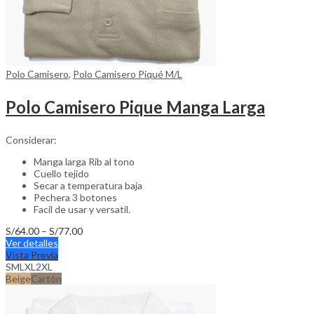
Polo Camisero
,
Polo Camisero Piqué M/L
Polo Camisero Pique Manga Larga
Considerar:
Manga larga Rib al tono
Cuello tejido
Secar a temperatura baja
Pechera 3 botones
Facil de usar y versatil.
Price
S/
64.00
–
S/
77.00
This
range:
Ver detalles
product
S/64.00
Vista Previa
has
through
S
M
L
XL
2XL
multiple
S/77.00
Beige
Cartón
variants.
The
options