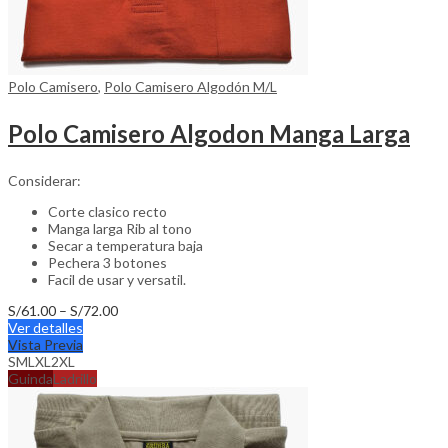
Polo Camisero
,
Polo Camisero Algodón M/L
Polo Camisero Algodon Manga Larga
Considerar:
Corte clasico recto
Manga larga Rib al tono
Secar a temperatura baja
Pechera 3 botones
Facil de usar y versatil.
Price
S/
61.00
–
S/
72.00
This
range:
Ver detalles
product
S/61.00
Vista Previa
has
through
S
M
L
XL
2XL
multiple
S/72.00
Guinda
Ladrillo
variants.
The
options
may