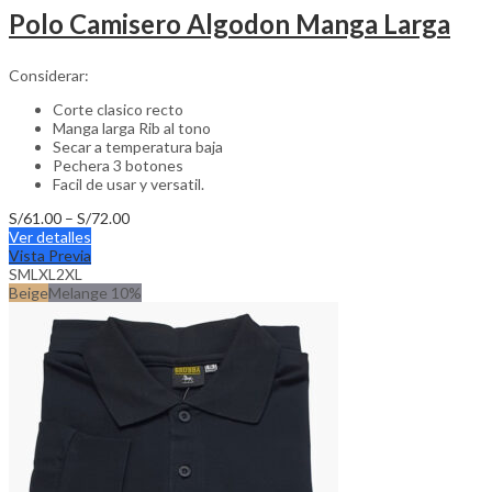
Polo Camisero Algodon Manga Larga
Considerar:
Corte clasico recto
Manga larga Rib al tono
Secar a temperatura baja
Pechera 3 botones
Facil de usar y versatil.
Price
S/
61.00
–
S/
72.00
This
range:
Ver detalles
product
S/61.00
Vista Previa
has
through
S
M
L
XL
2XL
multiple
S/72.00
Beige
Melange 10%
variants.
The
options
may
be
chosen
on
the
product
page