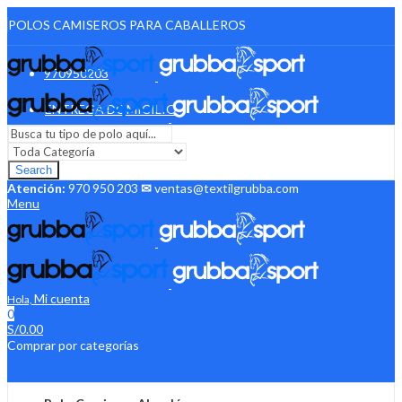
POLOS CAMISEROS PARA CABALLEROS
970950203
ENTREGA DOMICILIO
Search
Atención:
970 950 203
✉
ventas@textilgrubba.com
Menu
Mi cuenta
Hola,
0
S/
0.00
Comprar por categorías