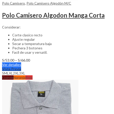
Polo Camisero
,
Polo Camisero Algodón M/C
Polo Camisero Algodon Manga Corta
Considerar:
Corte clasico recto
Ajuste regular
Secar a temperatura baja
Pechera 3 botones
Facil de usar y versatil.
Price
S/
53.00
–
S/
66.00
This
range:
Ver detalles
product
S/53.00
Vista Previa
has
through
S
M
L
XL
2XL
3XL
multiple
S/66.00
Guinda
Naranja
Rojo
variants.
The
options
may
be
chosen
on
the