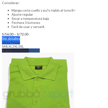
Considerar:
Manga corta cuello y pu?o tejido al tono/li>
Ajuste regular
Secar a temperatura baja
Pechera 3 botones
Facil de usar y versatil.
Price
S/
56.00
–
S/
72.00
This
range:
Ver detalles
product
S/56.00
Vista Previa
has
through
S
M
L
XL
2XL
3XL
multiple
S/72.00
Acero
Azul Marino
Azulino
variants.
The
options
may
be
chosen
on
the
product
page